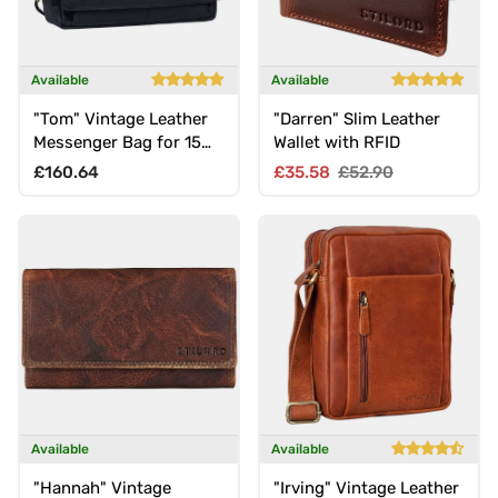
Available
Available
"Tom" Vintage Leather
"Darren" Slim Leather
Messenger Bag for 15
Wallet with RFID
Inch Laptop
Regular price
Sale price
Regular price
£160.64
£35.58
£52.90
Available
Available
"Hannah" Vintage
"Irving" Vintage Leather