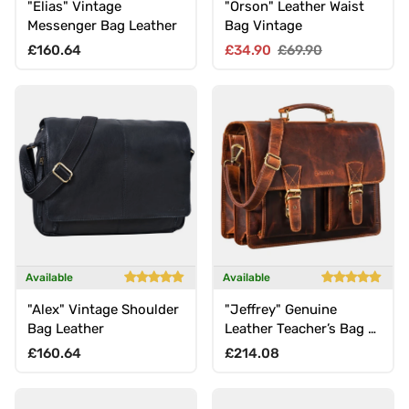
"Elias" Vintage
"Orson" Leather Waist
Messenger Bag Leather
Bag Vintage
Regular price
Sale price
Regular price
£160.64
£34.90
£69.90
Available
Available
"Alex" Vintage Shoulder
"Jeffrey" Genuine
Bag Leather
Leather Teacher’s Bag –
Large Vintage Briefcase
Regular price
Regular price
£160.64
£214.08
for Men & Women