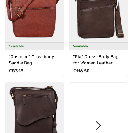
Available
Available
"Jasmine" Crossbody
"Pia" Cross-Body Bag
Saddle Bag
for Women Leather
Regular price
Regular price
£83.18
£116.50