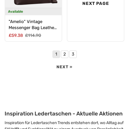
NEXT PAGE
Available
"Amelio" Vintage
Messenger Bag Leather
Small
Sale price
Regular price
£59.38
£114.90
1
2
3
NEXT »
Inspiration Ledertaschen - Aktuelle Aktionen
Inspiration für Ledertaschen Trends entstehen dort, wo Alltag auf