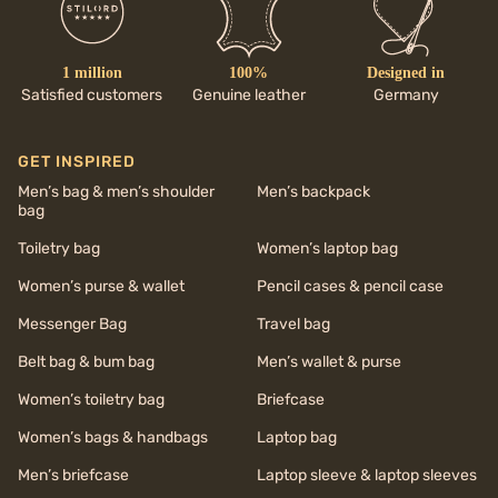
1 million
100%
Designed in
Satisfied customers
Genuine leather
Germany
GET INSPIRED
Men’s bag & men’s shoulder
Men’s backpack
bag
Toiletry bag
Women’s laptop bag
Women’s purse & wallet
Pencil cases & pencil case
Messenger Bag
Travel bag
Belt bag & bum bag
Men’s wallet & purse
Women’s toiletry bag
Briefcase
Women’s bags & handbags
Laptop bag
Men’s briefcase
Laptop sleeve & laptop sleeves