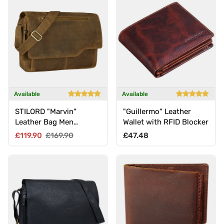
Available
Available
STILORD "Marvin"
"Guillermo" Leather
Leather Bag Men
Wallet with RFID Blocker
Messenger
Sale price
Regular price
Regular price
£119.90
£169.90
£47.48