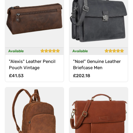
Available
Available
"Alexis" Leather Pencil
"Noel" Genuine Leather
Pouch Vintage
Briefcase Men
Regular price
Regular price
£41.53
£202.18