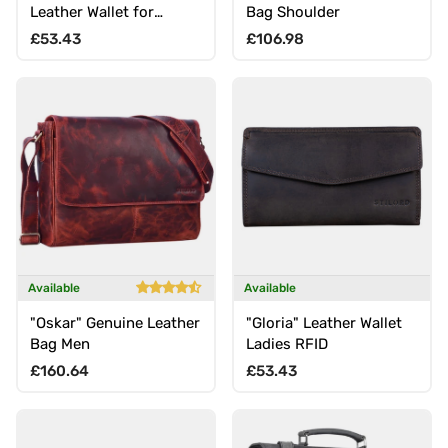
Leather Wallet for
Bag Shoulder
Women
Regular price
Regular price
£53.43
£106.98
Available
Available
"Oskar" Genuine Leather
"Gloria" Leather Wallet
Bag Men
Ladies RFID
Regular price
Regular price
£160.64
£53.43