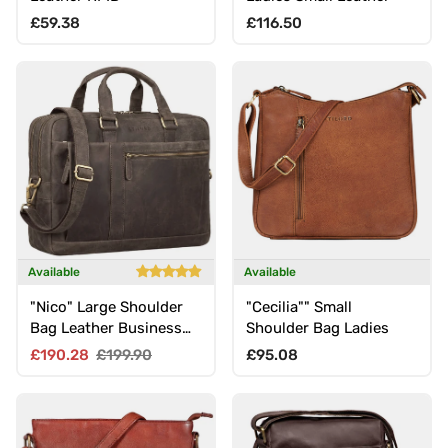
Regular price
Regular price
£59.38
£116.50
Available
Available
"Nico" Large Shoulder
"Cecilia"" Small
Bag Leather Business
Shoulder Bag Ladies
Briefcase 15.6 Inch
Sale price
Regular price
Regular price
£190.28
£199.90
£95.08