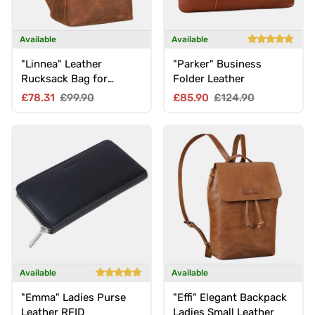
Available
Available
"Linnea" Leather
"Parker" Business
Rucksack Bag for
Folder Leather
Women
Sale price
Regular price
Sale price
Regular price
£78.31
£99.90
£85.90
£124.90
Available
Available
"Emma" Ladies Purse
"Effi" Elegant Backpack
Leather RFID
Ladies Small Leather